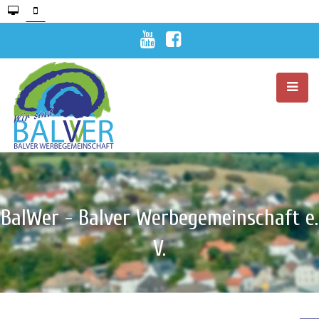
BalWer - Balver Werbegemeinschaft e.
V.